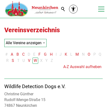
Suche
Vereinsverzeichnis
#
A
B
C
D
E
F
G
H
I
J
K
L
M
N
O
P
Q
R
S
T
U
V
W
X
Y
Z
A-Z Auswahl aufheben
Wildlife Detection Dogs e.V.
Christine Günther
Rudolf-Menge-Straße 15
74867 Neunkirchen